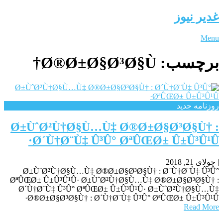
غدیر نیوز
Menu
برچسب:
Ø®Ø±Ø§Ø³Ø§Ù†
روزنامه جدید
Ø±ÙˆØ²Ù†Ø§Ù…Ù‡ Ø®Ø±Ø§Ø³Ø§Ù† :
Ø´Ù†Ø¨Ù‡ Û³Û° ØªÛŒØ± Û±Û³Û¹Û·
|
جولای 21, 2018
Ø±ÙˆØ²Ù†Ø§Ù…Ù‡ Ø®Ø±Ø§Ø³Ø§Ù† : Ø´Ù†Ø¨Ù‡ Û³Û°
ØªÛŒØ± Û±Û³Û¹Û· Ø±ÙˆØ²Ù†Ø§Ù…Ù‡ Ø®Ø±Ø§Ø³Ø§Ù† :
Ø´Ù†Ø¨Ù‡ Û³Û° ØªÛŒØ± Û±Û³Û¹Û· Ø±ÙˆØ²Ù†Ø§Ù…Ù‡
Ø®Ø±Ø§Ø³Ø§Ù† : Ø´Ù†Ø¨Ù‡ Û³Û° ØªÛŒØ± Û±Û³Û¹Û·
Read More