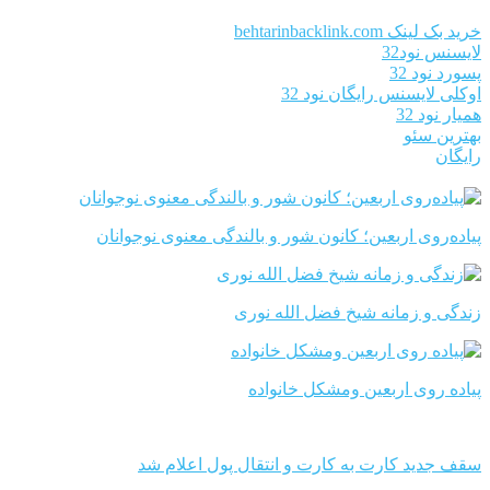
خرید بک لینک behtarinbacklink.com
لایسنس نود32
پسورد نود 32
اوکلی لایسنس رایگان نود 32
همیار نود 32
بهترین سئو
رایگان
پیاده‌روی اربعین؛ کانون شور و بالندگی معنوی نوجوانان
زندگی و زمانه شیخ فضل الله نوری
پیاده روی اربعین ومشکل خانواده
سقف جدید کارت به کارت و انتقال پول اعلام شد