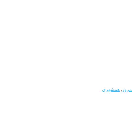
مروز
,
همشهری