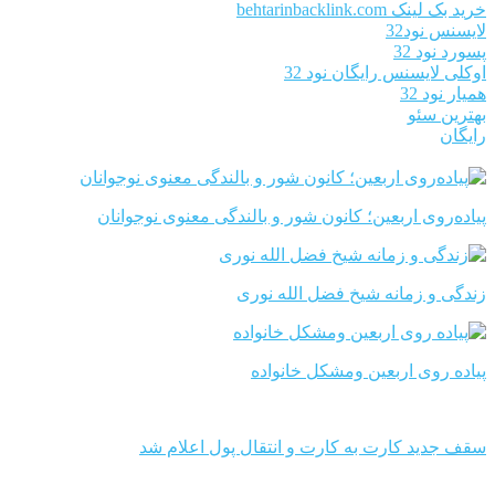
خرید بک لینک behtarinbacklink.com
لایسنس نود32
پسورد نود 32
اوکلی لایسنس رایگان نود 32
همیار نود 32
بهترین سئو
رایگان
پیاده‌روی اربعین؛ کانون شور و بالندگی معنوی نوجوانان
زندگی و زمانه شیخ فضل الله نوری
پیاده روی اربعین ومشکل خانواده
سقف جدید کارت به کارت و انتقال پول اعلام شد