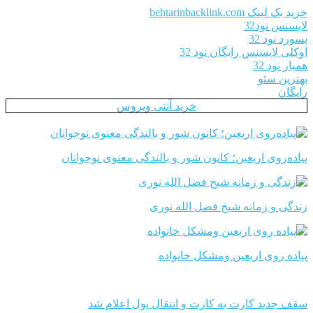
خرید بک لینک behtarinbacklink.com
لایسنس نود32
پسورد نود 32
اوکلی لایسنس رایگان نود 32
همیار نود 32
بهترین سئو
رایگان
خرید آنتی ویروس
پیاده‌روی اربعین؛ کانون شور و بالندگی معنوی نوجوانان
زندگی و زمانه شیخ فضل الله نوری
پیاده روی اربعین ومشکل خانواده
سقف جدید کارت به کارت و انتقال پول اعلام شد