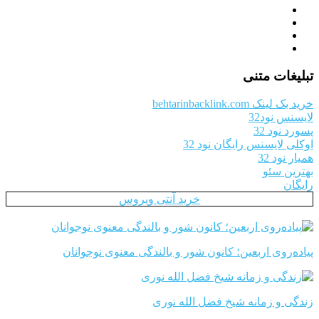
تبلیغات متنی
خرید بک لینک behtarinbacklink.com
لایسنس نود32
پسورد نود 32
اوکلی لایسنس رایگان نود 32
همیار نود 32
بهترین سئو
رایگان
خرید آنتی ویروس
پیاده‌روی اربعین؛ کانون شور و بالندگی معنوی نوجوانان
زندگی و زمانه شیخ فضل الله نوری