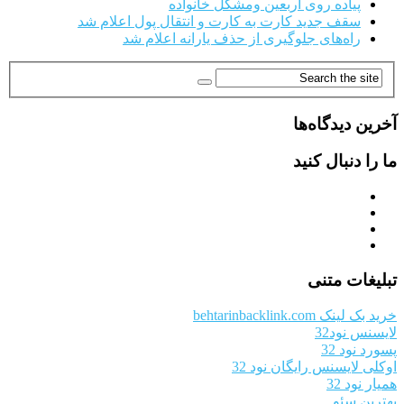
پیاده روی اربعین ومشکل خانواده
سقف جدید کارت به کارت و انتقال پول اعلام شد
راه‌های جلوگیری از حذف یارانه اعلام شد
آخرین دیدگاه‌ها
ما را دنبال کنید
تبلیغات متنی
خرید بک لینک behtarinbacklink.com
لایسنس نود32
پسورد نود 32
اوکلی لایسنس رایگان نود 32
همیار نود 32
بهترین سئو