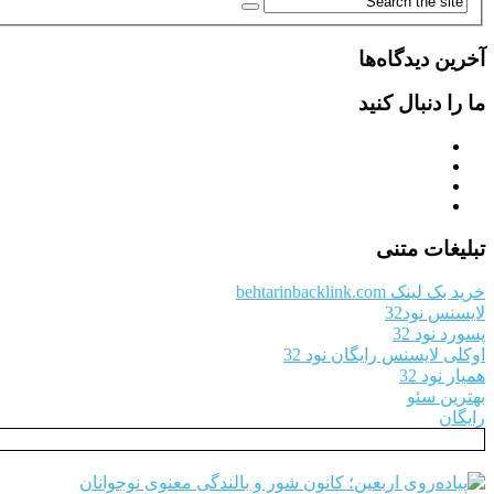
آخرین دیدگاه‌ها
ما را دنبال کنید
تبلیغات متنی
خرید بک لینک behtarinbacklink.com
لایسنس نود32
پسورد نود 32
اوکلی لایسنس رایگان نود 32
همیار نود 32
بهترین سئو
رایگان