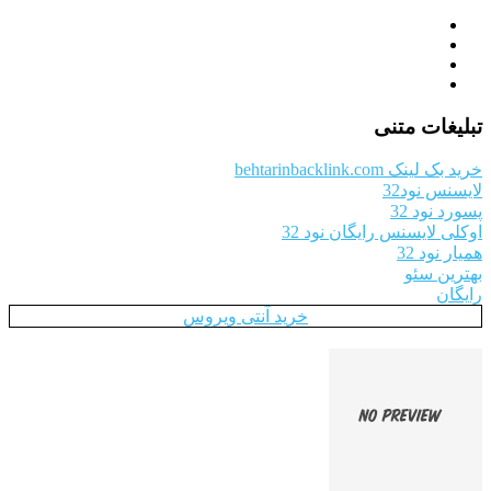
تبلیغات متنی
خرید بک لینک behtarinbacklink.com
لایسنس نود32
پسورد نود 32
اوکلی لایسنس رایگان نود 32
همیار نود 32
بهترین سئو
رایگان
خرید آنتی ویروس