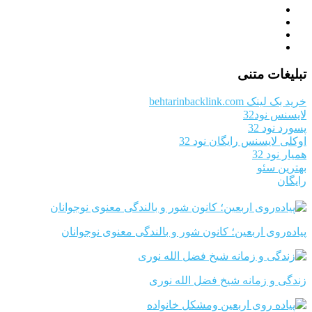
تبلیغات متنی
خرید بک لینک behtarinbacklink.com
لایسنس نود32
پسورد نود 32
اوکلی لایسنس رایگان نود 32
همیار نود 32
بهترین سئو
رایگان
پیاده‌روی اربعین؛ کانون شور و بالندگی معنوی نوجوانان
زندگی و زمانه شیخ فضل الله نوری