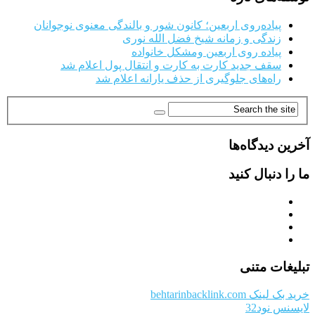
پیاده‌روی اربعین؛ کانون شور و بالندگی معنوی نوجوانان
زندگی و زمانه شیخ فضل الله نوری
پیاده روی اربعین ومشکل خانواده
سقف جدید کارت به کارت و انتقال پول اعلام شد
راه‌های جلوگیری از حذف یارانه اعلام شد
آخرین دیدگاه‌ها
ما را دنبال کنید
تبلیغات متنی
خرید بک لینک behtarinbacklink.com
لایسنس نود32