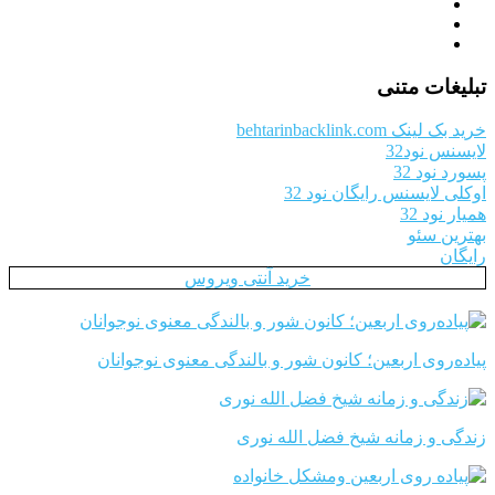
تبلیغات متنی
خرید بک لینک behtarinbacklink.com
لایسنس نود32
پسورد نود 32
اوکلی لایسنس رایگان نود 32
همیار نود 32
بهترین سئو
رایگان
خرید آنتی ویروس
پیاده‌روی اربعین؛ کانون شور و بالندگی معنوی نوجوانان
زندگی و زمانه شیخ فضل الله نوری