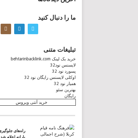
ما را دنبال کنید
تبلیغات متنی
خرید بک لینک behtarinbacklink.com
لایسنس نود32
پسورد نود 32
اوکلی لایسنس رایگان نود 32
همیار نود 32
بهترین سئو
رایگان
خرید آنتی ویروس
راه‌های جلوگیر
یارانه اعلام شد