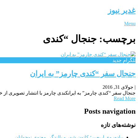
غدیر نیوز
Menu
برچسب:
جنجال “کندی
تلگرام جدید
جنجال سفر “کندی چارمز” به ایران
|
جولای 31, 2016
جنجال سفر “کندی چارمز” به ایرانکندی چارمز با انتشار تصویری از خ
Read More
Posts navigation
نوشته‌های تازه
پیاده‌روی اربعین؛ کانون شور و بالندگی معنوی نوجوانان