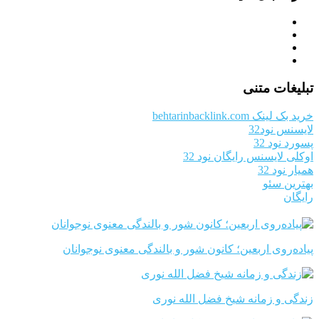
تبلیغات متنی
خرید بک لینک behtarinbacklink.com
لایسنس نود32
پسورد نود 32
اوکلی لایسنس رایگان نود 32
همیار نود 32
بهترین سئو
رایگان
پیاده‌روی اربعین؛ کانون شور و بالندگی معنوی نوجوانان
زندگی و زمانه شیخ فضل الله نوری